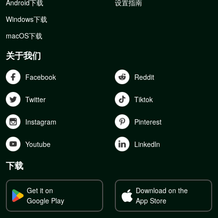
Android下载
设置指南
Windows下载
macOS下载
关于我们
Facebook
Reddit
Twitter
Tiktok
Instagram
Pinterest
Youtube
Linkedln
下载
Get it on
Download on the
Google Play
App Store